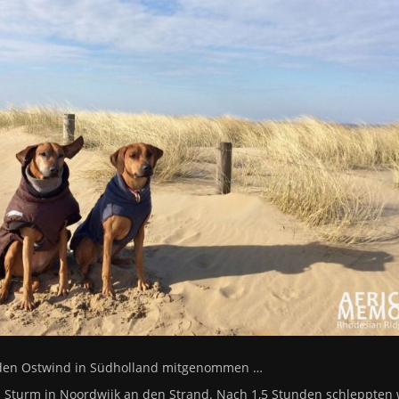
l den Ostwind in Südholland mitgenommen …
turm in Noordwijk an den Strand. Nach 1,5 Stunden schleppten w