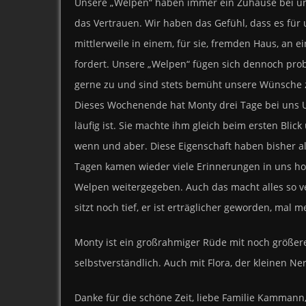
Unsere „Welpen“ haben immer ein Zuhause bei uns 
das Vertrauen. Wir haben das Gefühl, dass es für 
mittlerweile in einem, für sie, fremden Haus, an
fordert. Unsere „Welpen“ fügen sich dennoch prob
gerne zu und sind stets bemüht unsere Wünsche z
Dieses Wochenende hat Monty drei Tage bei uns U
läufig ist. Sie machte ihm gleich beim ersten Blic
wenn und aber. Diese Eigenschaft haben bisher al
Tagen kamen wieder viele Erinnerungen in uns hoc
Welpen weitergegeben. Auch das macht alles so ver
sitzt noch tief, er ist erträglicher geworden, ma
Monty ist ein großrahmiger Rüde mit noch größerem
selbstverständlich. Auch mit Flora, der kleinen Ne
Danke für die schöne Zeit, liebe Familie Kammann