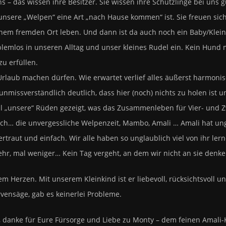
– das wissen ihre Besitzer. Sie wissen ihre Schützlinge bei uns 
unsere „Welpen“ eine Art „nach Hause kommen“ ist. Sie freuen sic
 einem fremden Ort leben. Und dann ist da auch noch ein Baby/Kle
lemlos in unseren Alltag und unser kleines Rudel ein. Kein Hund 
u erfüllen.
rlaub machen dürfen. Wie erwartet verlief alles äußerst harmoni
k unmissverständlich deutlich, dass hier (noch) nichts zu holen ist
l „unsere“ Rüden gezeigt, was das Zusammenleben für Vier- und Zwe
h… die unvergessliche Welpenzeit, Mambo, Amali … Amali hat ungl
traut und einfach. Wir alle haben so unglaublich viel von ihr ler
l mehr, mal weniger… Kein Tag vergeht, an dem wir nicht an sie denk
 Herzen. Mit unserem Kleinkind ist er liebevoll, rücksichtsvoll u
rvensäge, gab es keinerlei Probleme.
, danke für Eure Fürsorge und Liebe zu Monty – dem feinen Amali-