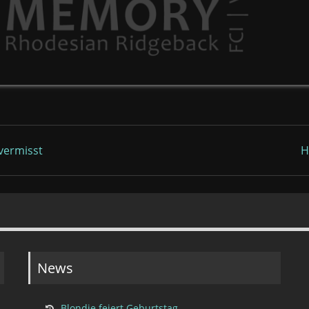
 vermisst
H
News
Blondie feiert Geburtstag