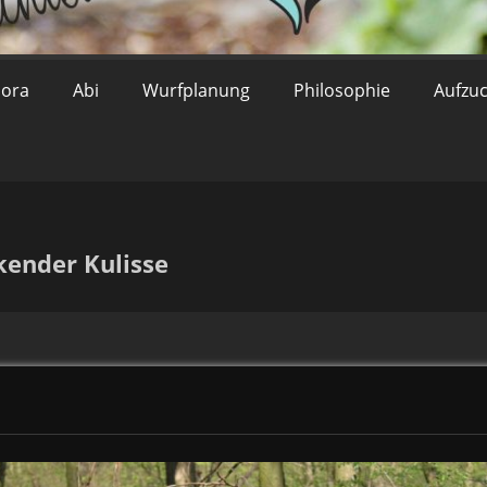
lora
Abi
Wurfplanung
Philosophie
Aufzu
kender Kulisse